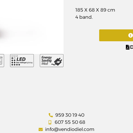
185 X 68 X 89 cm
4 band.
D
959 30 19 40
607 55 50 68
info@vendiodiel.com